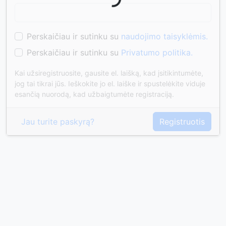
Perskaičiau ir sutinku su
naudojimo taisyklėmis.
Perskaičiau ir sutinku su
Privatumo politika.
Kai užsiregistruosite, gausite el. laišką, kad įsitikintumėte,
jog tai tikrai jūs. Ieškokite jo el. laiške ir spustelėkite viduje
esančią nuorodą, kad užbaigtumėte registraciją.
Jau turite paskyrą?
Registruotis